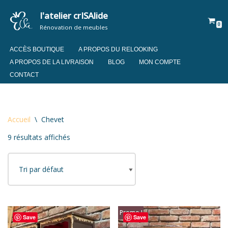
l'atelier crISAlide
0
Aller
Rénovation de meubles
au
contenu
ACCÈS BOUTIQUE
A PROPOS DU RELOOKING
A PROPOS DE LA LIVRAISON
BLOG
MON COMPTE
CONTACT
Accueil
\
Chevet
9 résultats affichés
Promo !
Save
Save