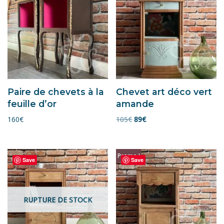
Paire de chevets à la
Chevet art déco vert
feuille d’or
amande
160
€
105
€
89
€
Promo !
Save
Save
RUPTURE DE STOCK