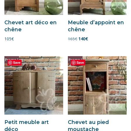
Chevet art déco en
Meuble d’appoint en
chêne
chêne
105
€
165
€
140
€
Promo !
Promo !
Save
Save
Petit meuble art
Chevet au pied
déco
moustache