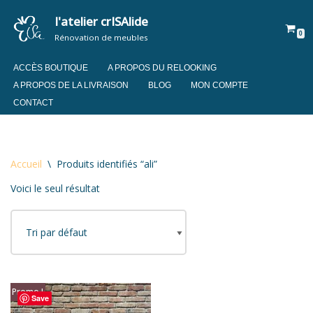
l'atelier crISAlide
0
Aller
Rénovation de meubles
au
contenu
ACCÈS BOUTIQUE
A PROPOS DU RELOOKING
A PROPOS DE LA LIVRAISON
BLOG
MON COMPTE
CONTACT
Accueil
\
Produits identifiés “ali”
Voici le seul résultat
Promo !
Save