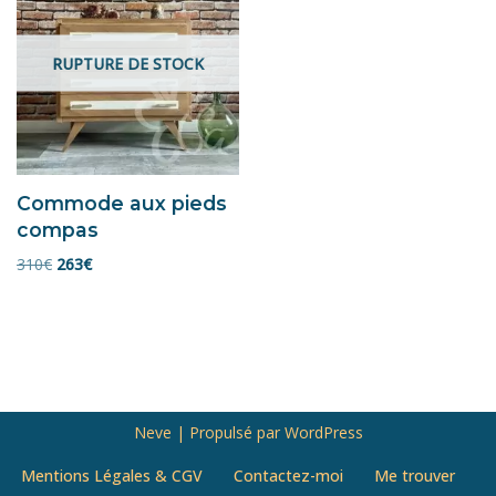
RUPTURE DE STOCK
Commode aux pieds
compas
310
€
263
€
Neve
| Propulsé par
WordPress
Mentions Légales & CGV
Contactez-moi
Me trouver