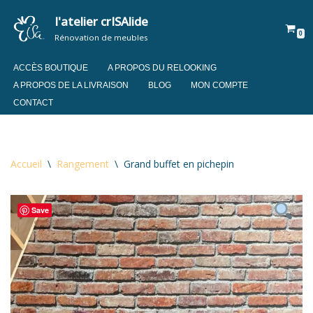
l'atelier crISAlide
0
Aller
Rénovation de meubles
au
contenu
ACCÈS BOUTIQUE
A PROPOS DU RELOOKING
A PROPOS DE LA LIVRAISON
BLOG
MON COMPTE
CONTACT
Accueil
\
Rangement
\
Grand buffet en pichepin
Save