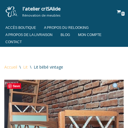
l'atelier crISAlide
0
Aller
Rénovation de meubles
au
contenu
ACCÈS BOUTIQUE
A PROPOS DU RELOOKING
A PROPOS DE LA LIVRAISON
BLOG
MON COMPTE
CONTACT
Accueil
\
Lit
\
Lit bébé vintage
Promo !
Save