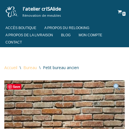
l'atelier crISAlide
0
Aller
Rénovation de meubles
au
contenu
ACCÈS BOUTIQUE
A PROPOS DU RELOOKING
A PROPOS DE LA LIVRAISON
BLOG
MON COMPTE
CONTACT
Accueil
\
Bureau
\
Petit bureau ancien
Save