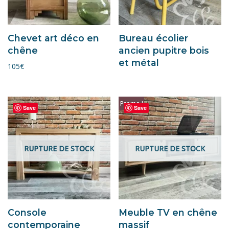
Chevet art déco en
Bureau écolier
chêne
ancien pupitre bois
et métal
105
€
Promo !
Save
Save
RUPTURE DE STOCK
RUPTURE DE STOCK
Console
Meuble TV en chêne
contemporaine
massif