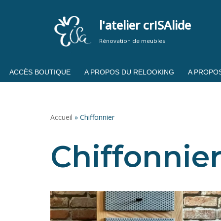
l'atelier crISAlide
Aller
au
Rénovation de meubles
contenu
ACCÈS BOUTIQUE
A PROPOS DU RELOOKING
A PROPOS
Accueil
»
Chiffonnier
Chiffonnie