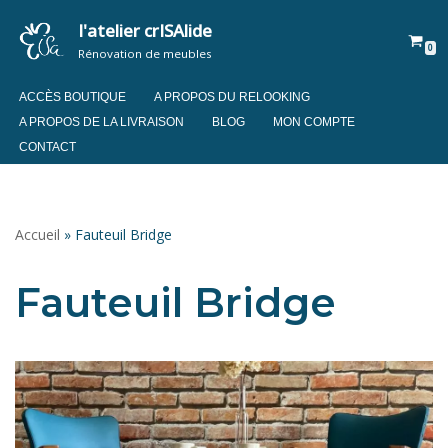
l'atelier crISAlide
0
Aller
Rénovation de meubles
au
contenu
ACCÈS BOUTIQUE
A PROPOS DU RELOOKING
A PROPOS DE LA LIVRAISON
BLOG
MON COMPTE
CONTACT
Accueil
»
Fauteuil Bridge
Fauteuil Bridge