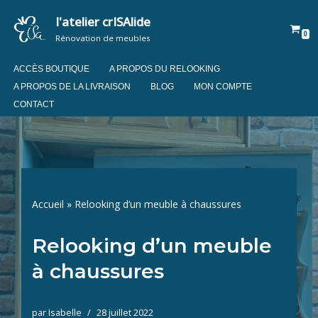
l'atelier crISAlide
0
Aller
Rénovation de meubles
au
contenu
ACCÈS BOUTIQUE
A PROPOS DU RELOOKING
A PROPOS DE LA LIVRAISON
BLOG
MON COMPTE
CONTACT
Accueil
»
Relooking d’un meuble à chaussures
Relooking d’un meuble
à chaussures
par
Isabelle
28 juillet 2022